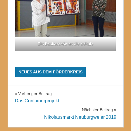
Ein Dankeschön an die Schule
NEUES AUS DEM FÖRDERKREIS
Beitragsnavigation
Vorheriger Beitrag
Das Containerprojekt
Nächster Beitrag
Nikolausmarkt Neuburgweier 2019