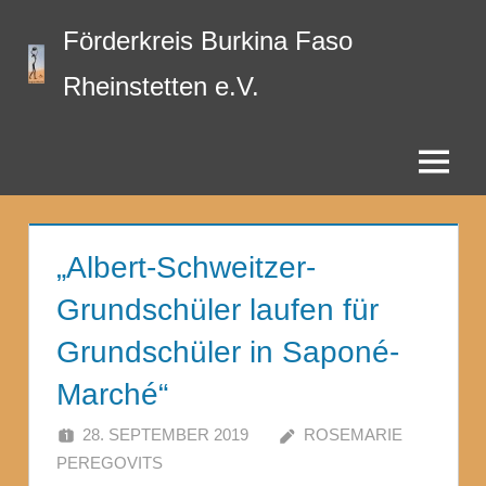
Zum
Förderkreis Burkina Faso
Inhalt
springen
Rheinstetten e.V.
Menü
„Albert-Schweitzer-
Grundschüler laufen für
Grundschüler in Saponé-
Marché“
28. SEPTEMBER 2019
ROSEMARIE
PEREGOVITS